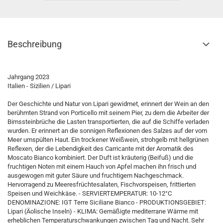
Beschreibung
Jahrgang 2023
Italien - Sizilien / Lipari
Der Geschichte und Natur von Lipari gewidmet, erinnert der Wein an den
berühmten Strand von Porticello mit seinem Pier, zu dem die Arbeiter der
Bimssteinbrüche die Lasten transportierten, die auf die Schiffe verladen
wurden. Er erinnert an die sonnigen Reflexionen des Salzes auf der vom
Meer umspülten Haut. Ein trockener Weißwein, strohgelb mit hellgrünen
Reflexen, der die Lebendigkeit des Carricante mit der Aromatik des
Moscato Bianco kombiniert. Der Duft ist kräuterig (Beifuß) und die
fruchtigen Noten mit einem Hauch von Apfel machen ihn frisch und
ausgewogen mit guter Säure und fruchtigem Nachgeschmack.
Hervorragend zu Meeresfrüchtesalaten, Fischvorspeisen, frittierten
Speisen und Weichkäse. - SERVIERTEMPERATUR: 10-12°C
DENOMINAZIONE: IGT Terre Siciliane Bianco - PRODUKTIONSGEBIET:
Lipari (Äolische Inseln) - KLIMA: Gemäßigte mediterrane Wärme mit
erheblichen Temperaturschwankungen zwischen Tag und Nacht. Sehr