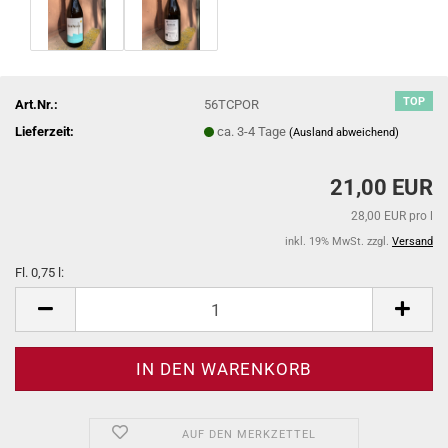
TOP
Art.Nr.:
56TCPOR
Lieferzeit:
ca. 3-4 Tage
(Ausland abweichend)
21,00 EUR
28,00 EUR pro l
inkl. 19% MwSt. zzgl.
Versand
Fl. 0,75 l:
Fl.
0,75
l
AUF DEN MERKZETTEL