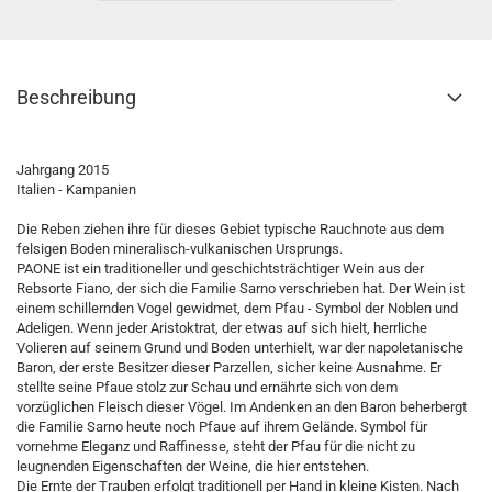
Beschreibung
Jahrgang 2015
Italien - Kampanien
Die Reben ziehen ihre für dieses Gebiet typische Rauchnote aus dem
felsigen Boden mineralisch-vulkanischen Ursprungs.
PAONE ist ein traditioneller und geschichtsträchtiger Wein aus der
Rebsorte Fiano, der sich die Familie Sarno verschrieben hat. Der Wein ist
einem schillernden Vogel gewidmet, dem Pfau - Symbol der Noblen und
Adeligen. Wenn jeder Aristoktrat, der etwas auf sich hielt, herrliche
Volieren auf seinem Grund und Boden unterhielt, war der napoletanische
Baron, der erste Besitzer dieser Parzellen, sicher keine Ausnahme. Er
stellte seine Pfaue stolz zur Schau und ernährte sich von dem
vorzüglichen Fleisch dieser Vögel. Im Andenken an den Baron beherbergt
die Familie Sarno heute noch Pfaue auf ihrem Gelände. Symbol für
vornehme Eleganz und Raffinesse, steht der Pfau für die nicht zu
leugnenden Eigenschaften der Weine, die hier entstehen.
Die Ernte der Trauben erfolgt traditionell per Hand in kleine Kisten. Nach