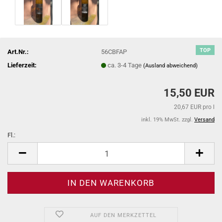
TOP
Art.Nr.:
56CBFAP
Lieferzeit:
ca. 3-4 Tage
(Ausland abweichend)
15,50 EUR
20,67 EUR pro l
inkl. 19% MwSt. zzgl.
Versand
Fl.:
Fl.
AUF DEN MERKZETTEL