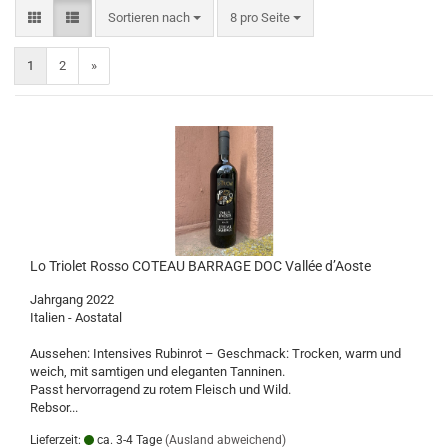
Sortieren nach
pro Seite
Sortieren nach
8 pro Seite
1
2
»
Lo Triolet Rosso COTEAU BARRAGE DOC Vallée d’Aoste
Jahrgang 2022
Italien - Aostatal
Aussehen: Intensives Rubinrot – Geschmack: Trocken, warm und
weich, mit samtigen und eleganten Tanninen.
Passt hervorragend zu rotem Fleisch und Wild.
Rebsor...
Lieferzeit:
ca. 3-4 Tage
(Ausland abweichend)