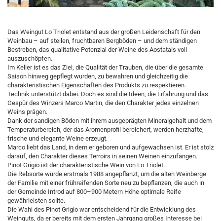
Das Weingut Lo Triolet entstand aus der großen Leidenschaft für den
Weinbau – auf steilen, fruchtbaren Bergböden – und dem ständigen
Bestreben, das qualitative Potenzial der Weine des Aostatals voll
auszuschöpfen.
Im Keller ist es das Ziel, die Qualität der Trauben, die über die gesamte
Saison hinweg gepflegt wurden, zu bewahren und gleichzeitig die
charakteristischen Eigenschaften des Produkts zu respektieren.
Technik unterstützt dabei. Doch es sind die Ideen, die Erfahrung und das
Gespür des Winzers Marco Martin, die den Charakter jedes einzelnen
Weins prägen.
Dank der sandigen Böden mit ihrem ausgeprägten Mineralgehalt und dem
Temperaturbereich, der das Aromenprofil bereichert, werden herzhafte,
frische und elegante Weine erzeugt.
Marco liebt das Land, in dem er geboren und aufgewachsen ist. Er ist stolz
darauf, den Charakter dieses Terroirs in seinen Weinen einzufangen.
Pinot Grigio ist der charakteristische Wein von Lo Triolet.
Die Rebsorte wurde erstmals 1988 angepflanzt, um die alten Weinberge
der Familie mit einer frühreifenden Sorte neu zu bepflanzen, die auch in
der Gemeinde Introd auf 800–900 Metern Höhe optimale Reife
gewährleisten sollte.
Die Wahl des Pinot Grigio war entscheidend für die Entwicklung des
Weinguts, da er bereits mit dem ersten Jahrgang großes Interesse bei