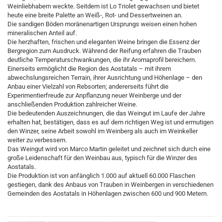
Weinliebhabern weckte. Seitdem ist Lo Triolet gewachsen und bietet
heute eine breite Palette an Weiß-, Rot- und Dessertweinen an.
Die sandigen Böden moränenartigen Ursprungs weisen einen hohen
mineralischen Anteil auf.
Die herzhaften, frischen und eleganten Weine bringen die Essenz der
Bergregion zum Ausdruck. Während der Reifung erfahren die Trauben
deutliche Temperaturschwankungen, die ihr Aromaprofil bereichern.
Einerseits ermöglicht die Region des Aostatals – mit ihrem
abwechslungsreichen Terrain, ihrer Ausrichtung und Höhenlage – den
Anbau einer Vielzahl von Rebsorten; andererseits führt die
Experimentierfreude zur Anpflanzung neuer Weinberge und der
anschließenden Produktion zahlreicher Weine.
Die bedeutenden Auszeichnungen, die das Weingut im Laufe der Jahre
erhalten hat, bestätigen, dass es auf dem richtigen Weg ist und ermutigen
den Winzer, seine Arbeit sowohl im Weinberg als auch im Weinkeller
weiter zu verbessern.
Das Weingut wird von Marco Martin geleitet und zeichnet sich durch eine
große Leidenschaft für den Weinbau aus, typisch für die Winzer des
Aostatals.
Die Produktion ist von anfänglich 1.000 auf aktuell 60.000 Flaschen
gestiegen, dank des Anbaus von Trauben in Weinbergen in verschiedenen
Gemeinden des Aostatals in Höhenlagen zwischen 600 und 900 Metern.