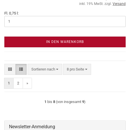
inkl. 19% MwSt. zzgl.
Versand
Fl. 0,75 l:
IN DEN WARENKORB
Sortieren nach
pro Seite
Sortieren nach
8 pro Seite
1
2
»
1
bis
8
(von insgesamt
9
)
Newsletter-Anmeldung