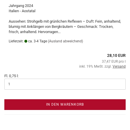
Jahrgang 2024
Italien - Aostatal
Aussehen: Strohgelb mit grünlichen Reflexen – Duft: Fein, anhaltend,
blumig mit Anklängen von Bergkräutern – Geschmack: Trocken,
frisch, anhaltend. Hervorragen...
Lieferzeit:
ca. 3-4 Tage
(Ausland abweichend)
28,10 EUR
37,47 EUR pro l
inkl. 19% MwSt. zzgl.
Versand
Fl. 0,75 l:
IN DEN WARENKORB