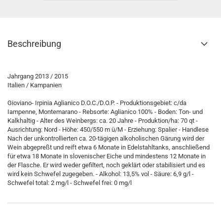
Beschreibung
Jahrgang 2013 / 2015
Italien / Kampanien
Gioviano- Irpinia Aglianico D.O.C./D.O.P. - Produktionsgebiet: c/da
Iampenne, Montemarano - Rebsorte: Aglianico 100% - Boden: Ton- und
Kalkhaltig - Alter des Weinbergs: ca. 20 Jahre - Produktion/ha: 70 qt -
Ausrichtung: Nord - Höhe: 450/550 m ü/M - Erziehung: Spalier - Handlese
Nach der unkontrollierten ca. 20-tägigen alkoholischen Gärung wird der
Wein abgepreßt und reift etwa 6 Monate in Edelstahltanks, anschließend
für etwa 18 Monate in slovenischer Eiche und mindestens 12 Monate in
der Flasche. Er wird weder gefiltert, noch geklärt oder stabilisiert und es
wird kein Schwefel zugegeben. - Alkohol: 13,5% vol - Säure: 6,9 g/l -
Schwefel total: 2 mg/l - Schwefel frei: 0 mg/l