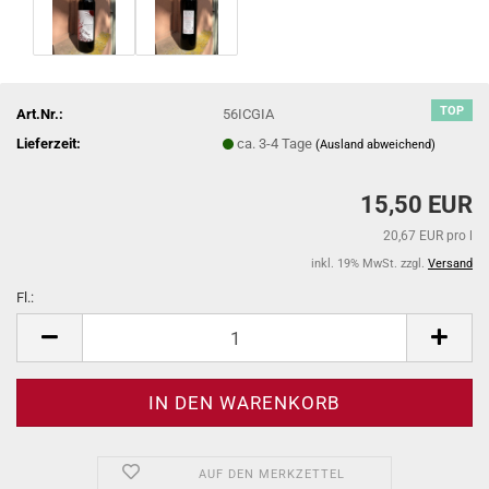
TOP
Art.Nr.:
56ICGIA
Lieferzeit:
ca. 3-4 Tage
(Ausland abweichend)
15,50 EUR
20,67 EUR pro l
inkl. 19% MwSt. zzgl.
Versand
Fl.:
Fl.
AUF DEN MERKZETTEL