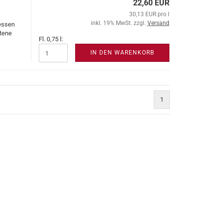
22,60 EUR
30,13 EUR pro l
inkl. 19% MwSt. zzgl.
Versand
essen
tene
Fl. 0,75 l:
IN DEN WARENKORB
1