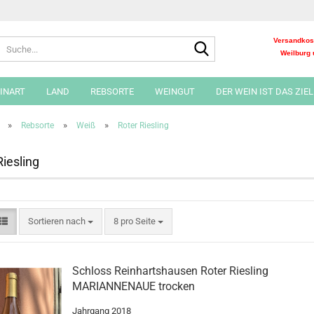
Suche...
Versandkost
Weilburg 
INART
LAND
REBSORTE
WEINGUT
DER WEIN IST DAS ZIEL !
»
»
»
Rebsorte
Weiß
Roter Riesling
Riesling
Sortieren nach
pro Seite
Sortieren nach
8 pro Seite
Schloss Reinhartshausen Roter Riesling
MARIANNENAUE trocken
Jahrgang 2018