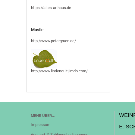
https://altes-arthaus.de
Musik:
http://www.petergruen.de/
http://www.lindencult.jimdo.com/
WEIN
MEHR ÜBER...
Impressum
E. S
Versand- & Zahlungsbedingungen