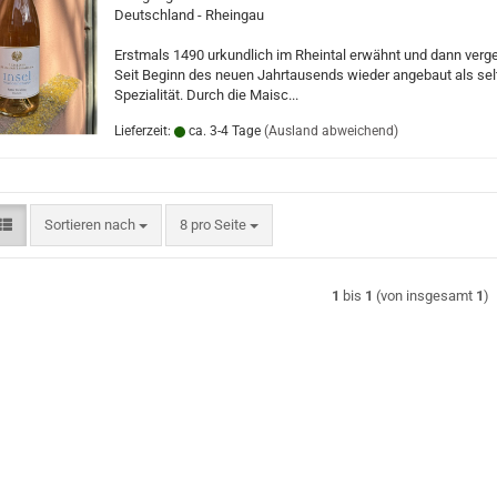
Deutschland - Rheingau
Erstmals 1490 urkundlich im Rheintal erwähnt und dann verg
Seit Beginn des neuen Jahrtausends wieder angebaut als sel
Spezialität. Durch die Maisc...
Lieferzeit:
ca. 3-4 Tage
(Ausland abweichend)
Sortieren nach
pro Seite
Sortieren nach
8 pro Seite
1
bis
1
(von insgesamt
1
)