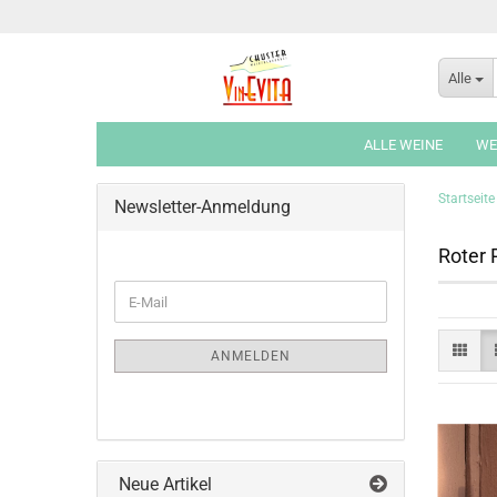
Alle
ALLE WEINE
WE
Startseite
Newsletter-Anmeldung
Roter 
WEITER
E-
ZUR
Mail
NEWSLETTER-
ANMELDUNG
ANMELDEN
Neue Artikel