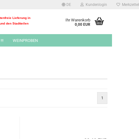
DE
Kundenlogin
Merkzettel
enfreie Lieferung in
Ihr Warenkorb
und den Stadtteilen
0,00 EUR
!!
WEINPROBEN
1