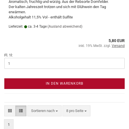
Aromatisch, fruchtig und würzig. Aus der Rebsorte Dornfelder.
Der kalten Jahreszeit trotzen und sich mit Glühwein den Tag
erwärmen.
Alkoholgehalt 11,5% Vol - enthält Sulfite
Lieferzeit:
ca. 3-4 Tage
(Ausland abweichend)
5,80 EUR
inkl. 19% MwSt. zzgl.
Versand
Fl. 1l:
IN DEN WARENKORB
Sortieren nach
pro Seite
Sortieren nach
8 pro Seite
1